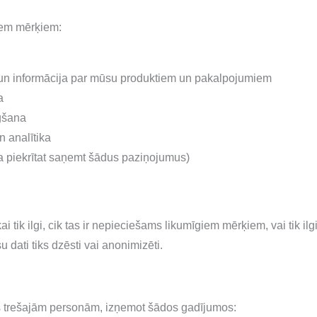
iem mērķiem:
 un informācija par mūsu produktiem un pakalpojumiem
a
gšana
n analītika
a piekrītat saņemt šādus paziņojumus)
tik ilgi, cik tas ir nepieciešams likumīgiem mērķiem, vai tik ilgi,
dati tiks dzēsti vai anonimizēti.
trešajām personām, izņemot šādos gadījumos: