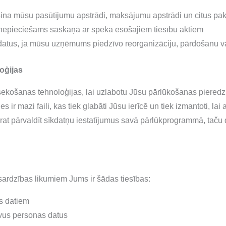
ina mūsu pasūtījumu apstrādi, maksājumu apstrādi un citus pa
r nepieciešams saskaņā ar spēkā esošajiem tiesību aktiem
s, ja mūsu uzņēmums piedzīvo reorganizāciju, pārdošanu vai
oģijas
ekošanas tehnoloģijas, lai uzlabotu Jūsu pārlūkošanas pieredzi,
 ir mazi faili, kas tiek glabāti Jūsu ierīcē un tiek izmantoti, l
rat pārvaldīt sīkdatņu iestatījumus savā pārlūkprogrammā, taču 
ardzības likumiem Jums ir šādas tiesības:
s datiem
avus personas datus