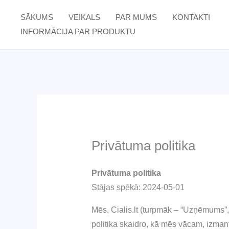
Skip
SĀKUMS
VEIKALS
PAR MUMS
KONTAKTI
to
INFORMĀCIJA PAR PRODUKTU
content
Privātuma politika
Privātuma politika
Stājas spēkā: 2024-05-01
Mēs, Cialis.lt (turpmāk – “Uzņēmums”
politika skaidro, kā mēs vācam, izmant