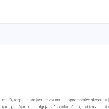
, “mēs”), respektējam jūsu privātumu un apņemamies aizsargāt 
ojam, glabājam un kopīgojam jūsu informāciju, kad izmantojat mū