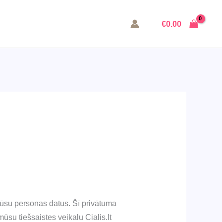
€
0.00
jūsu personas datus. Šī privātuma
su tiešsaistes veikalu Cialis.lt