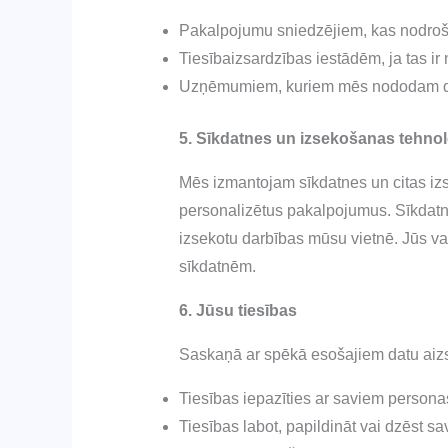
Pakalpojumu sniedzējiem, kas nodroš
Tiesībaizsardzības iestādēm, ja tas i
Uzņēmumiem, kuriem mēs nododam datu
5. Sīkdatnes un izsekošanas tehnol
Mēs izmantojam sīkdatnes un citas izs
personalizētus pakalpojumus. Sīkdatnes
izsekotu darbības mūsu vietnē. Jūs va
sīkdatnēm.
6. Jūsu tiesības
Saskaņā ar spēkā esošajiem datu aizs
Tiesības iepazīties ar saviem persona
Tiesības labot, papildināt vai dzēst s