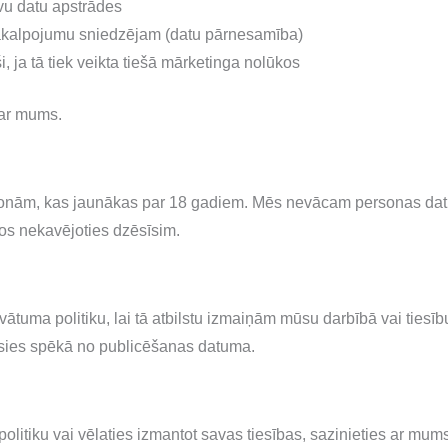
avu datu apstrādes
pakalpojumu sniedzējam (datu pārnesamība)
ši, ja tā tiek veikta tiešā mārketinga nolūkos
 ar mums.
onām, kas jaunākas par 18 gadiem. Mēs nevācam personas dat
os nekavējoties dzēsīsim.
vātuma politiku, lai tā atbilstu izmaiņām mūsu darbībā vai tiesīb
tāsies spēkā no publicēšanas datuma.
olitiku vai vēlaties izmantot savas tiesības, sazinieties ar mums