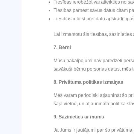
Tiesības ierobežot vai atteikties no s
Tiesības pārnest savus datus citam 
Tiesības iebilst pret datu apstrādi, īpa
Lai izmantotu šīs tiesības, sazinieties
7. Bērni
Mūsu pakalpojumi nav paredzēti pers
savākuši bērnu personas datus, mēs t
8. Privātuma politikas izmaiņas
Mēs varam periodiski atjaunināt šo pri
šajā vietnē, un atjauninātā politika s
9. Sazinieties ar mums
Ja Jums ir jautājumi par šo privātuma p