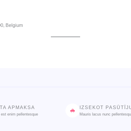
00, Belgium
TA APMAKSA
IZSEKOT PASŪTĪ
 est enim pellentesque
Mauris lacus nunc pellentesq